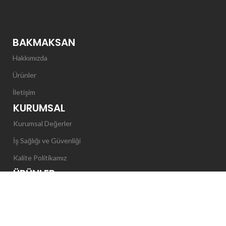
BAKMAKSAN
Hakkımızda
Ürünler
İletişim
KURUMSAL
Kurumsal Değerler
İş Sağlığı ve Güvenliği
Kalite Politikamız
ÜRÜNLER
Ahşap Kablo Makarası
Pelet
Ahşap Sandık